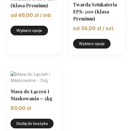
Twarda Sztukateria
(Klasa Premium)
EPS-200 (Klasa
od
46,00
zł
/ mb
Premium)
Ten
od
36,00
zł
/ szt.
Wybierz opcje
produkt
ma
Ten
wiele
Wybierz opcje
produkt
wariantów.
ma
Opcje
wiele
można
wariantów
wybrać
Opcje
na
można
stronie
wybrać
produktu
na
Masa do Łączeń i
stronie
Maskowania – 2kg
produktu
60,00
zł
Dodaj do koszyka