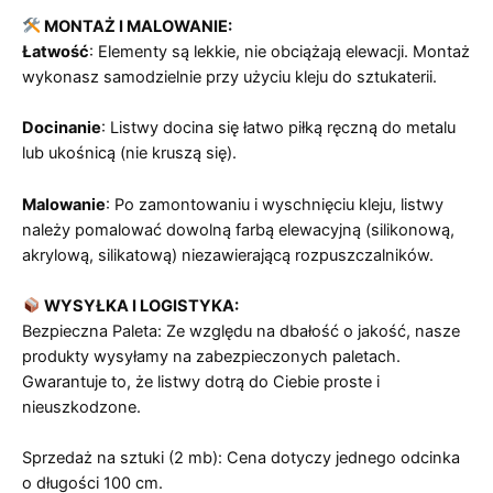
MONTAŻ I MALOWANIE:
Łatwość
: Elementy są lekkie, nie obciążają elewacji. Montaż
wykonasz samodzielnie przy użyciu kleju do sztukaterii.
Docinanie
: Listwy docina się łatwo piłką ręczną do metalu
lub ukośnicą (nie kruszą się).
Malowanie
: Po zamontowaniu i wyschnięciu kleju, listwy
należy pomalować dowolną farbą elewacyjną (silikonową,
akrylową, silikatową) niezawierającą rozpuszczalników.
WYSYŁKA I LOGISTYKA:
Bezpieczna Paleta: Ze względu na dbałość o jakość, nasze
produkty wysyłamy na zabezpieczonych paletach.
Gwarantuje to, że listwy dotrą do Ciebie proste i
nieuszkodzone.
Sprzedaż na sztuki (2 mb): Cena dotyczy jednego odcinka
o długości 100 cm.