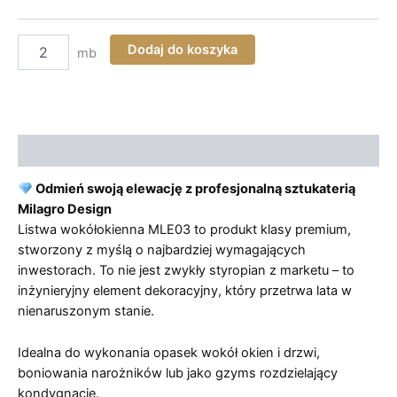
ilość
Dodaj do koszyka
mb
Listwa
Elewacyjna
MLE03
–
Twarda
Sztukateria
Opis
EPS-
200
Odmień swoją elewację z profesjonalną sztukaterią
(Klasa
Milagro Design
Premium)
Listwa wokółokienna MLE03 to produkt klasy premium,
stworzony z myślą o najbardziej wymagających
inwestorach. To nie jest zwykły styropian z marketu – to
inżynieryjny element dekoracyjny, który przetrwa lata w
nienaruszonym stanie.
Idealna do wykonania opasek wokół okien i drzwi,
boniowania narożników lub jako gzyms rozdzielający
kondygnacje.