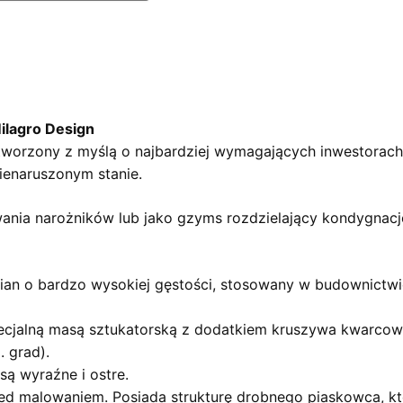
ilagro Design
orzony z myślą o najbardziej wymagających inwestorach. T
nienaruszonym stanie.
wania narożników lub jako gzyms rozdzielający kondygnacj
pian o bardzo wysokiej gęstości, stosowany w budownictwie
cjalną masą sztukatorską z dodatkiem kruszywa kwarcoweg
 grad).
są wyraźne i ostre.
ed malowaniem. Posiada strukturę drobnego piaskowca, któ