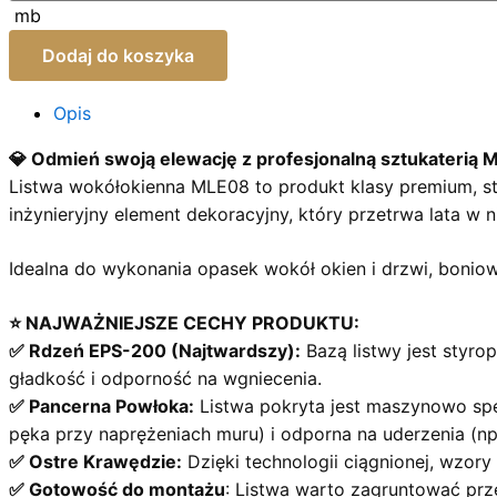
mb
Dodaj do koszyka
Opis
💎 Odmień swoją elewację z profesjonalną sztukaterią M
Listwa wokółokienna MLE08 to produkt klasy premium, stw
inżynieryjny element dekoracyjny, który przetrwa lata w 
Idealna do wykonania opasek wokół okien i drzwi, bonio
⭐ NAJWAŻNIEJSZE CECHY PRODUKTU:
✅ Rdzeń EPS-200 (Najtwardszy):
Bazą listwy jest styro
gładkość i odporność na wgniecenia.
✅ Pancerna Powłoka:
Listwa pokryta jest maszynowo spe
pęka przy naprężeniach muru) i odporna na uderzenia (np.
✅ Ostre Krawędzie:
Dzięki technologii ciągnionej, wzory 
✅ Gotowość do montażu
: Listwa warto zagruntować prz