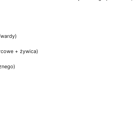
Twardy)
rcowe + żywica)
cznego)