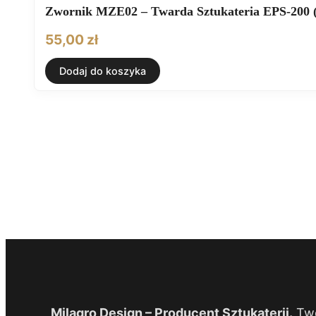
Zwornik MZE02 – Twarda Sztukateria EPS-200 
55,00
zł
Dodaj do koszyka
Milagro Design – Producent Sztukaterii.
Two