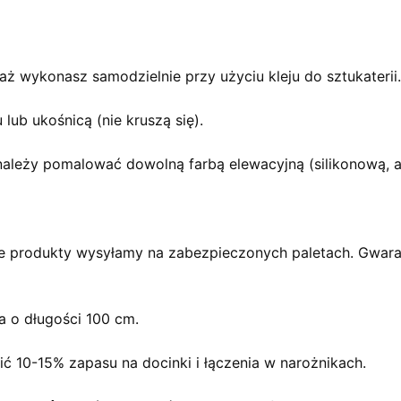
taż wykonasz samodzielnie przy użyciu kleju do sztukaterii.
 lub ukośnicą (nie kruszą się).
 należy pomalować dowolną farbą elewacyjną (silikonową, a
e produkty wysyłamy na zabezpieczonych paletach. Gwarantu
a o długości 100 cm.
ć 10-15% zapasu na docinki i łączenia w narożnikach.