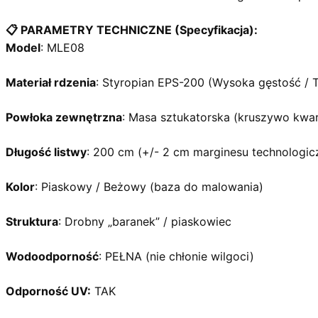
📋 PARAMETRY TECHNICZNE (Specyfikacja):
Model
: MLE08
Materiał rdzenia
: Styropian EPS-200 (Wysoka gęstość / 
Powłoka zewnętrzna
: Masa sztukatorska (kruszywo kwa
Długość listwy
: 200 cm (+/- 2 cm marginesu technologi
Kolor
: Piaskowy / Beżowy (baza do malowania)
Struktura
: Drobny „baranek” / piaskowiec
Wodoodporność
: PEŁNA (nie chłonie wilgoci)
Odporność UV:
TAK