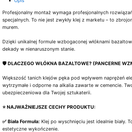
Opis
Profesjonalny montaż wymaga profesjonalnych rozwiązań
specjalnych. To nie jest zwykły klej z marketu – to zbro
murem.
Dzięki unikalnej formule wzbogaconej włóknami bazaltowy
dekady w nienaruszonym stanie.
🛡️ DLACZEGO WŁÓKNA BAZALTOWE? (PANCERNE WZ
Większość tanich klejów pęka pod wpływem naprężeń elew
wytrzymałe i odporne na alkalia zawarte w cemencie. Twor
ubezpieczeniowa dla Twojej sztukaterii.
⭐ NAJWAŻNIEJSZE CECHY PRODUKTU:
✅ Biała Formuła:
Klej po wyschnięciu jest idealnie biały. 
estetyczne wykończenie.