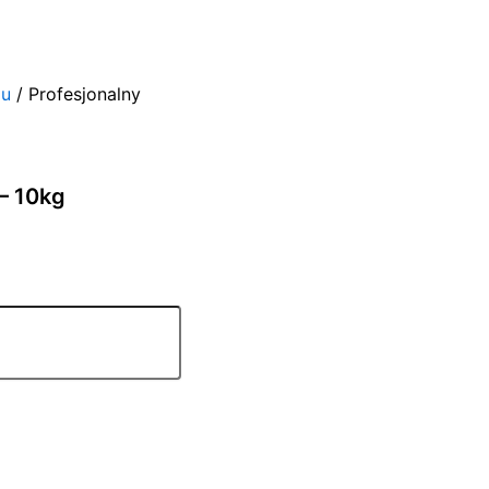
żu
/ Profesjonalny
 – 10kg