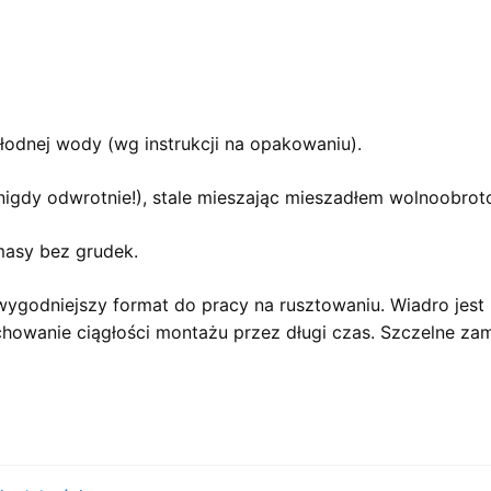
łodnej wody (wg instrukcji na opakowaniu).
igdy odwrotnie!), stale mieszając mieszadłem wolnoobro
 masy bez grudek.
godniejszy format do pracy na rusztowaniu. Wiadro jest p
chowanie ciągłości montażu przez długi czas. Szczelne za