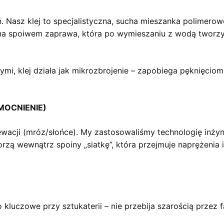
. Nasz klej to specjalistyczna, sucha mieszanka polime
jona spoiwem zaprawa, która po wymieszaniu z wodą tworzy 
mi, klej działa jak mikrozbrojenie – zapobiega pęknięciom
MOCNIENIE)
acji (mróz/słońce). My zastosowaliśmy technologię inżyn
zą wewnątrz spoiny „siatkę”, która przejmuje naprężenia i
To kluczowe przy sztukaterii – nie przebija szarością przez