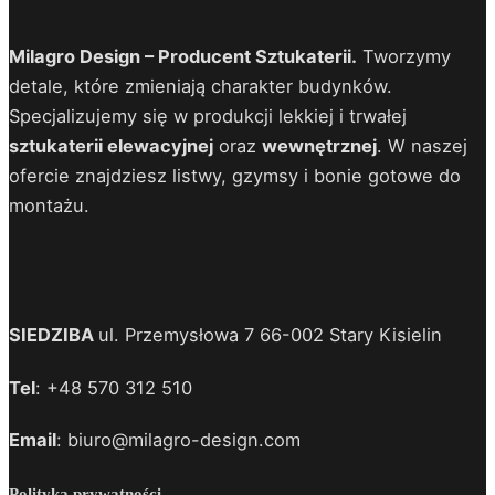
Milagro Design – Producent Sztukaterii.
Tworzymy
detale, które zmieniają charakter budynków.
Specjalizujemy się w produkcji lekkiej i trwałej
sztukaterii elewacyjnej
oraz
wewnętrznej
. W naszej
ofercie znajdziesz listwy, gzymsy i bonie gotowe do
montażu.
SIEDZIBA
ul. Przemysłowa 7 66-002 Stary Kisielin
Tel
: +48 570 312 510
Email
: biuro@milagro-design.com
Polityka prywatności