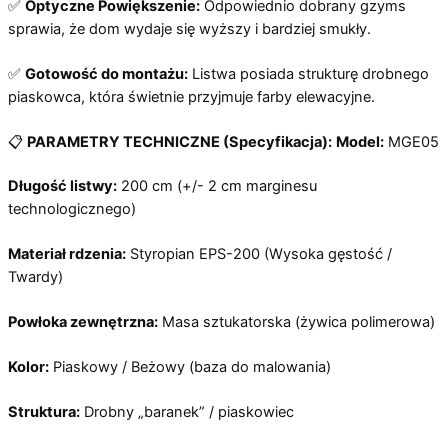
✅
Optyczne Powiększenie:
Odpowiednio dobrany gzyms
sprawia, że dom wydaje się wyższy i bardziej smukły.
✅
Gotowość do montażu:
Listwa posiada strukturę drobnego
piaskowca, która świetnie przyjmuje farby elewacyjne.
📋
PARAMETRY TECHNICZNE (Specyfikacja):
Model:
MGE05
Długość listwy:
200 cm (+/- 2 cm marginesu
technologicznego)
Materiał rdzenia:
Styropian EPS-200 (Wysoka gęstość /
Twardy)
Powłoka zewnętrzna:
Masa sztukatorska (żywica polimerowa)
Kolor:
Piaskowy / Beżowy (baza do malowania)
Struktura:
Drobny „baranek” / piaskowiec