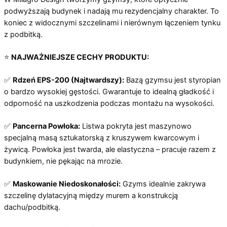
podwyższają budynek i nadają mu rezydencjalny charakter. To
koniec z widocznymi szczelinami i nierównym łączeniem tynku
z podbitką.
⭐
NAJWAŻNIEJSZE CECHY PRODUKTU:
✅
Rdzeń EPS-200 (Najtwardszy):
Bazą gzymsu jest styropian
o bardzo wysokiej gęstości. Gwarantuje to idealną gładkość i
odporność na uszkodzenia podczas montażu na wysokości.
✅
Pancerna Powłoka:
Listwa pokryta jest maszynowo
specjalną masą sztukatorską z kruszywem kwarcowym i
żywicą. Powłoka jest twarda, ale elastyczna – pracuje razem z
budynkiem, nie pękając na mrozie.
✅
Maskowanie Niedoskonałości:
Gzyms idealnie zakrywa
szczelinę dylatacyjną między murem a konstrukcją
dachu/podbitką.